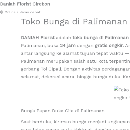
Daniah Florist Cirebon
Lewati
🟢 Online • Balas cepat
Toko Bunga di Palimanan 
ke
konten
DANIAH Florist
adalah
toko bunga di Palimanan
Palimanan, buka
24 jam
dengan
gratis ongkir
. 
antar langsung ke alamat tujuan tepat waktu —
Palimanan merupakan salah satu kota terpenting
gerbang Tol Cipali. Dengan aktivitas perdagan
selamat, dekorasi acara, hingga bunga duka.
Bunga Papan Duka Cita di Palimanan
Saat berduka, kiriman bunga menjadi ungkapa
yang tetap sopan serta khidmat, dengan ucapa