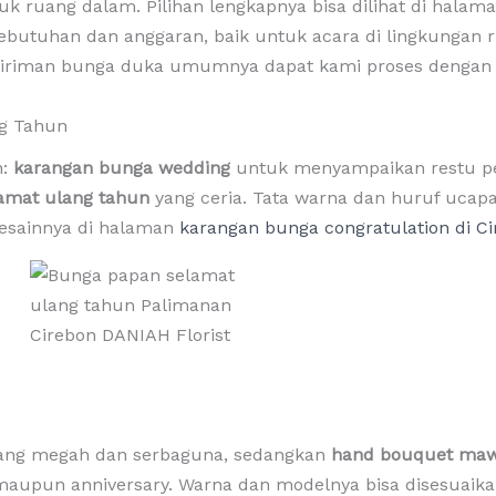
tuk ruang dalam. Pilihan lengkapnya bisa dilihat di halam
ebutuhan dan anggaran, baik untuk acara di lingkunga
 kiriman bunga duka umumnya dapat kami proses dengan
ng Tahun
n:
karangan bunga wedding
untuk menyampaikan restu p
amat ulang tahun
yang ceria. Tata warna dan huruf uca
desainnya di halaman
karangan bunga congratulation di C
yang megah dan serbaguna, sedangkan
hand bouquet ma
, maupun anniversary. Warna dan modelnya bisa disesuaik