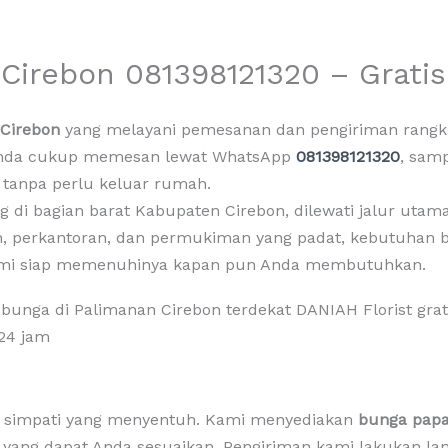
Cirebon 081398121320 – Gratis
 Cirebon
yang melayani pemesanan dan pengiriman rangk
Anda cukup memesan lewat WhatsApp
081398121320
, sam
 tanpa perlu keluar rumah.
 di bagian barat Kabupaten Cirebon, dilewati jalur utama
gan, perkantoran, dan permukiman yang padat, kebutuhan 
 Kami siap memenuhinya kapan pun Anda membutuhkan.
n simpati yang menyentuh. Kami menyediakan
bunga papa
n yang dapat Anda sesuaikan. Pengiriman kami lakukan 