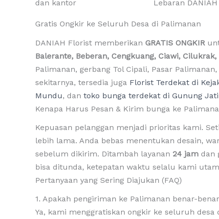
Gratis Ongkir ke Seluruh Desa di Palimanan
DANIAH Florist memberikan
GRATIS ONGKIR
unt
Balerante, Beberan, Cengkuang, Ciawi, Cilukra
Palimanan, gerbang Tol Cipali, Pasar Paliman
sekitarnya, tersedia juga
Florist Terdekat di Kej
Mundu
, dan
toko bunga terdekat di Gunung Jati
Kenapa Harus Pesan & Kirim bunga ke Palimana
Kepuasan pelanggan menjadi prioritas kami. Set
lebih lama. Anda bebas menentukan desain, warn
sebelum dikirim. Ditambah layanan
24 jam
dan g
bisa ditunda, ketepatan waktu selalu kami utam
Pertanyaan yang Sering Diajukan (FAQ)
1. Apakah pengiriman ke Palimanan benar-benar 
Ya, kami menggratiskan ongkir ke seluruh desa