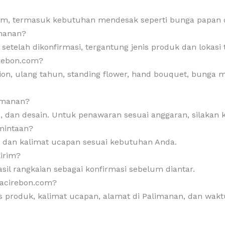
jam, termasuk kebutuhan mendesak seperti bunga papan d
imanan?
elah dikonfirmasi, tergantung jenis produk dan lokasi 
irebon.com?
on, ulang tahun, standing flower, hand bouquet, bunga me
limanan?
a, dan desain. Untuk penawaran sesuai anggaran, silakan 
rmintaan?
, dan kalimat ucapan sesuai kebutuhan Anda.
kirim?
sil rangkaian sebagai konfirmasi sebelum diantar.
acirebon.com?
s produk, kalimat ucapan, alamat di Palimanan, dan wa