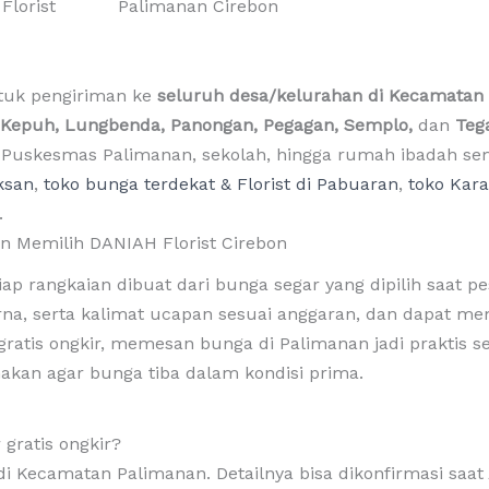
uk pengiriman ke
seluruh desa/kelurahan di Kecamatan
k, Kepuh, Lungbenda, Panongan, Pegagan, Semplo,
dan
Teg
an, Puskesmas Palimanan, sekolah, hingga rumah ibadah 
aksan
,
toko bunga terdekat & Florist di Pabuaran
,
toko Kar
.
n Memilih DANIAH Florist Cirebon
iap rangkaian dibuat dari bunga segar yang dipilih saat 
a, serta kalimat ucapan sesuai anggaran, dan dapat memi
ratis ongkir, memesan bunga di Palimanan jadi praktis s
akan agar bunga tiba dalam kondisi prima.
gratis ongkir?
 di Kecamatan Palimanan. Detailnya bisa dikonfirmasi s