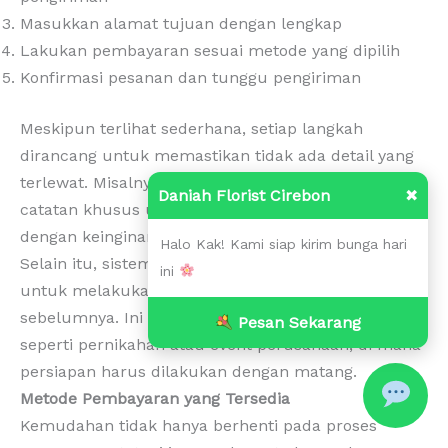
Masukkan alamat tujuan dengan lengkap
Lakukan pembayaran sesuai metode yang dipilih
Konfirmasi pesanan dan tunggu pengiriman
Meskipun terlihat sederhana, setiap langkah
dirancang untuk memastikan tidak ada detail yang
terlewat. Misalnya, Anda bisa menambahkan
Daniah Florist Cirebon
✖
catatan khusus untuk florist agar desain sesuai
dengan keinginan Anda.
Halo Kak! Kami siap kirim bunga hari
Selain itu, sistem ini juga memungkinkan Anda
ini
untuk melakukan pemesanan jauh hari
sebelumnya. Ini sangat berguna untuk acara besar
Pesan Sekarang
seperti pernikahan atau event perusahaan, di mana
persiapan harus dilakukan dengan matang.
Metode Pembayaran yang Tersedia
Kemudahan tidak hanya berhenti pada proses