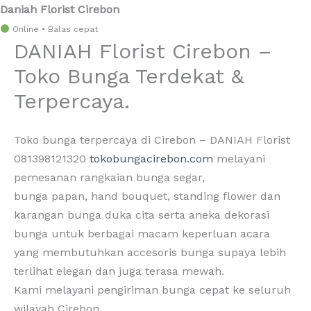
Daniah Florist Cirebon
Lewati
Online • Balas cepat
DANIAH Florist Cirebon –
ke
konten
Toko Bunga Terdekat &
Terpercaya.
Toko bunga terpercaya di Cirebon – DANIAH Florist
081398121320
tokobungacirebon.com
melayani
pemesanan rangkaian bunga segar,
bunga papan, hand bouquet, standing flower dan
karangan bunga duka cita serta aneka dekorasi
bunga untuk berbagai macam keperluan acara
yang membutuhkan accesoris bunga supaya lebih
terlihat elegan dan juga terasa mewah.
Kami melayani pengiriman bunga cepat ke seluruh
wilayah Cirebon