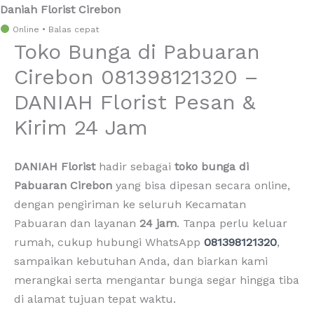
Daniah Florist Cirebon
Lewati
Online • Balas cepat
Toko Bunga di Pabuaran
ke
konten
Cirebon 081398121320 –
DANIAH Florist Pesan &
Kirim 24 Jam
DANIAH Florist
hadir sebagai
toko bunga di
Pabuaran Cirebon
yang bisa dipesan secara online,
dengan pengiriman ke seluruh Kecamatan
Pabuaran dan layanan
24 jam
. Tanpa perlu keluar
rumah, cukup hubungi WhatsApp
081398121320
,
sampaikan kebutuhan Anda, dan biarkan kami
merangkai serta mengantar bunga segar hingga tiba
di alamat tujuan tepat waktu.