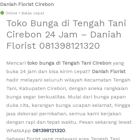
Daniah Florist Cirebon
Lewati
Online • Balas cepat
Toko Bunga di Tengah Tani
ke
konten
Cirebon 24 Jam – Daniah
Florist 081398121320
Mencari
toko bunga di Tengah Tani Cirebon
yang
buka 24 jam dan bisa kirim cepat?
Daniah Florist
hadir melayani seluruh wilayah Kecamatan Tengah
Tani, Kabupaten Cirebon, dengan aneka rangkaian
bunga segar berkualitas. Mulai dari bunga papan
duka cita, karangan bunga ucapan selamat, hingga
jasa dekorasi pernikahan, semua kami kerjakan
dengan rapi dan tepat waktu. Pesan sekarang lewat
WhatsApp
081398121320
.
Sebagai florist yang melayani area Tengah Tani,